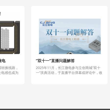
微电
“双十一”直播问题解答
源转换线路，
2025年11月，长江微电参与立创商城“双十
让电感也成为
一”庆典活动，于直播平台弹幕或评论中，收
数MHz的开
集到关于各类用户对长江微电品牌或长江微
的频率范围。
电产品的问题信息。基于长江微电客户至上
现
的准则，特此邀请工程部同事与业务部同
电感可能出现功
事，先简单对各类问题作出解答。部分代表
引起啸叫。
性的疑问会以长篇文章形式发布，例如：电
感啸叫的原因是什么？