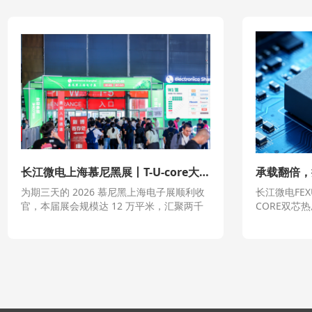
长江微电上海慕尼黑展丨T-U-core大功率热压电感实力亮相
为期三天的 2026 慕尼黑上海电子展顺利收
长江微电FE
官，本届展会规模达 12 万平米，汇聚两千
CORE双芯
余家海内外电子企业，近八万专业观众到
体成型电感
场，聚焦智能新能源车、AI 算力、储能工控
核心优势，
等热门赛道，是无源元件行业对接终端客户
是国产电感
的核心盛会。