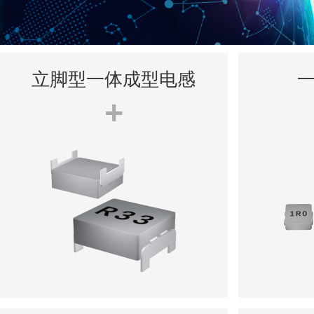
立脚型一体成型电感
+