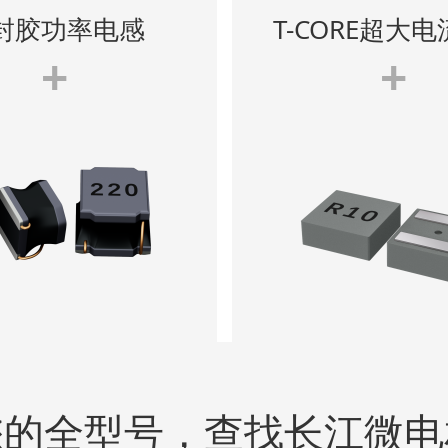
封胶功率电感
T-CORE超大
+
+
您的全型号，查找长江微电