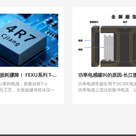
承载翻倍，损耗骤降！ FEXU系列 T-U core 热压工艺电感
功率电感啸叫的原因-长江
XU系列电感，搭载自研T-U
功率电感常被应用于DC/DC电
热压工艺，全面超越传统冷压一
功率电感上流过的脉冲电流，
，以大电流、低损耗、高稳定的
噪音发生源之一。但数百KHz~
适配各类高端高可靠硬件场景，
关频率， 超出人耳的可以听到
高端化的标杆产品。
在一些特殊情况下，电感上出
20Hz~20KHz的脉冲电流，
率电感器将会发生振动，从而