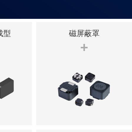
成型
磁屏蔽罩
+