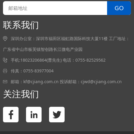
GO
联系我们
深圳办公室：深圳市福田区福虹路国际科技大厦11楼 工厂地址：
广东省中山市板芙镇智创路长江微电产业园
手机:18023206864(曹先生) 电话：0755-82529562
传真：0755-83977004
邮箱：kf@cjiang.com.cn 投诉邮箱：cjwd@cjiang.com.cn
关注我们